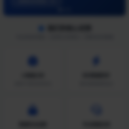
查看数据看板
我们的核心优势
专业的技术团队 · 先进的分析算法 · 可靠的实时数据
AI智能分析
实时数据同步
深度学习算法持续优化
毫秒级数据更新延迟
数据安全加密
专业客服支持