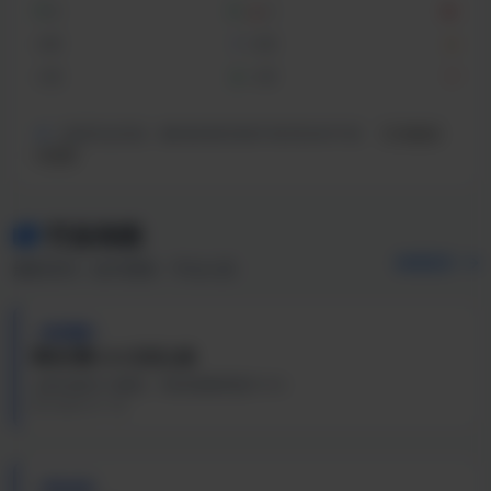
大
11
小
16
大单
7
大双
4
小单
9
小双
7
后续开出号码：
09 04 05 15 07 10 15 14 17 12
数据实
时更新
行业动态
查看更多
最新资讯 · 技术更新 · 平台公告
技术更新
算法引擎 v3.0 正式上线
全新深度学习模型，预测准确率提升12%
2026-07-18
平台公告