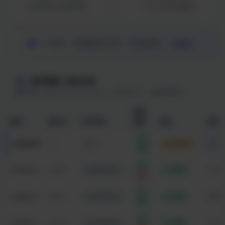
企业级SSL加密传输
7×24小时在线服务
广告位 · 数据服务合作 · 欢迎垂询
招商中
实时预测 · 组合分析
更新于 2026-08-07 04:57:06
算法 v8
战狼预测
预测
期号
倒计时
开奖号码
结果
状态
操作
大
--
3466405
--
预测中
单
大
3466404
04:56
0+9+9=18
命中
大小
单
小
3466403
04:53
1+3+9=13
命中
组合
单
小
3466402
04:49
4+1+8=13
命中
大小