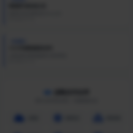
数据源升级完成公告
数据同步延迟降低至50ms以内
2026-07-16
行业资讯
2026年度数据报告发布
全面回顾年度数据趋势与预测表现
2026-07-14
战略合作伙伴
携手业界领先机构，共建数据生态
云数据
智算科技
数联网络