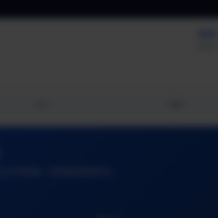
400
数据样
大小
单双
优化算法，提升预测准确率。