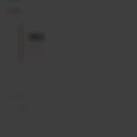
-
未中
382
偏差次数
-2.1%
9
小
9
4
小双
5