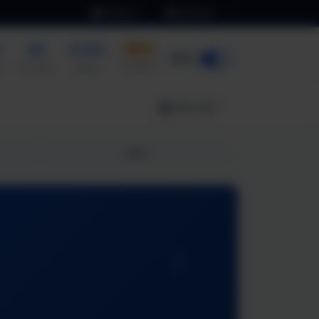
帮助中心
|
商务合作
|
18
4.5%
组合
开启
本
命中次数
准确率
当前模式
算法引擎
杀组