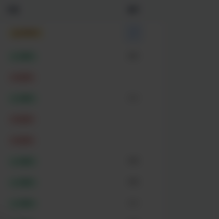
状态
操作
预测中
组合
命中
-
未中
大小
命中
-
未中
-
未中
单双
命中
单双
命中
大小
命中