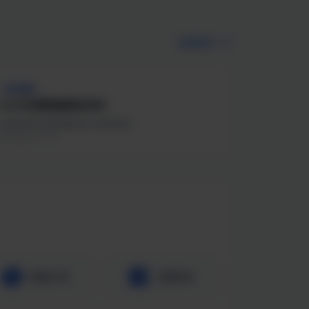
查看更多
行业资讯
2026年度数据报告发布
全面回顾年度数据趋势与预测表现
2026-07-14
数据工场
云擎科技