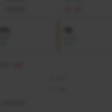
6+3+0=09
大
双
.5%
18
准确率
累计命中
3.2%
+8
18 次
4.5%
10
大
5
小单
数据实时更新