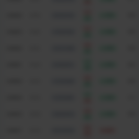
单
小
3466824
05:59
9+5+0=14
命中
单双
双
小
3466823
05:56
7+9+2=18
命中
单双
双
大
3466822
05:52
4+3+1=08
命中
单双
双
小
3466821
05:49
3+3+5=11
命中
组合
单
大
3466820
05:45
1+3+2=06
命中
单双
双
小
3466819
05:42
1+2+2=05
命中
大小
双
大
3466818
05:38
3+8+2=13
命中
单双
单
大
3466817
05:35
9+1+3=13
未中
-
双