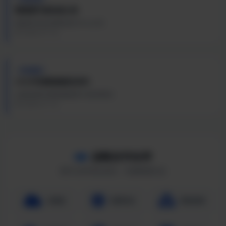
数据源升级完成公告
数据同步延迟降低至50ms以内
2026-07-16
行业资讯
2026年度数据报告发布
全面回顾年度数据趋势与预测表现
2026-07-14
战略合作伙伴
携手业界领先机构，共建数据生态
云数据
智算科技
数联网络